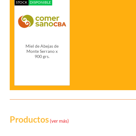
STOCK
DISPONIBLE
Miel de Abejas de
Monte Serrano x
900 grs.
Productos
(ver más)