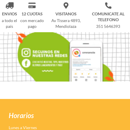
ENVIOS
12 CUOTAS
VISITANOS
COMUNICATE AL
TELEFONO
a todo el
con mercado
Av Tissera 4893,
país
pago
Mendiolaza
351 5646393
Horarios
Lunes a Viernes