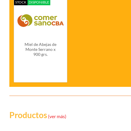
STOCK
DISPONIBLE
Miel de Abejas de
Monte Serrano x
900 grs.
Productos
(ver más)