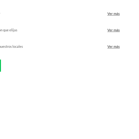
r
Ver más
ón que elijas
Ver más
nuestros locales
Ver más