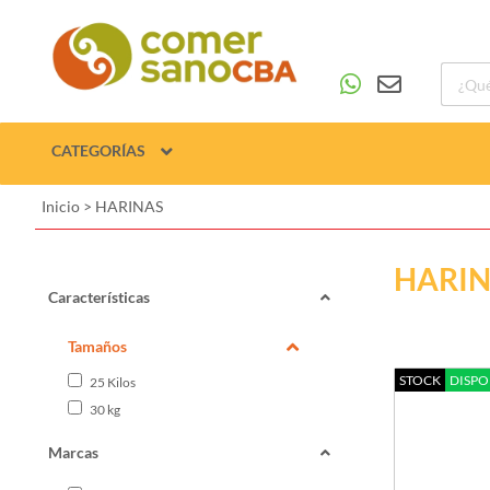
CATEGORÍAS
Inicio
>
HARINAS
HARI
Características
Tamaños
STOCK
DISPO
25 Kilos
30 kg
Marcas