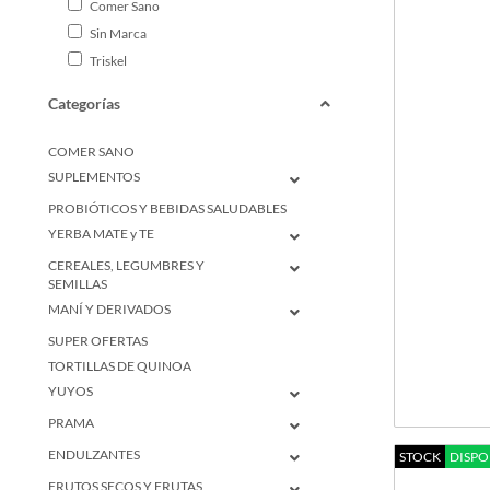
Comer Sano
Sin Marca
Triskel
Categorías
COMER SANO
SUPLEMENTOS
PROBIÓTICOS Y BEBIDAS SALUDABLES
YERBA MATE y TE
CEREALES, LEGUMBRES Y
SEMILLAS
MANÍ Y DERIVADOS
SUPER OFERTAS
TORTILLAS DE QUINOA
YUYOS
PRAMA
ENDULZANTES
STOCK
DISPO
FRUTOS SECOS Y FRUTAS