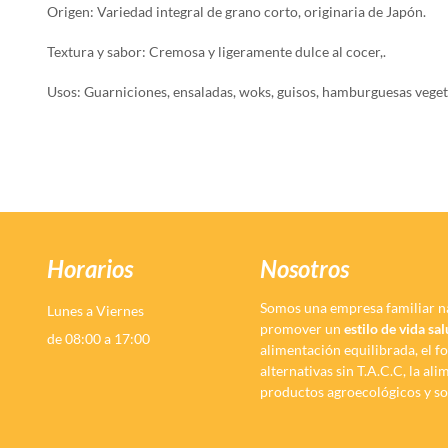
Origen: Variedad integral de grano corto, originaria de Japón.
Textura y sabor: Cremosa y ligeramente dulce al cocer,.
Usos: Guarniciones, ensaladas, woks, guisos, hamburguesas vegeta
Horarios
Nosotros
Somos una empresa familiar n
Lunes a Viernes
promover un
estilo de vida sa
de 08:00 a 17:00
alimentación equilibrada, el f
alternativas sin T.A.C.C, la al
productos agroecológicos y so