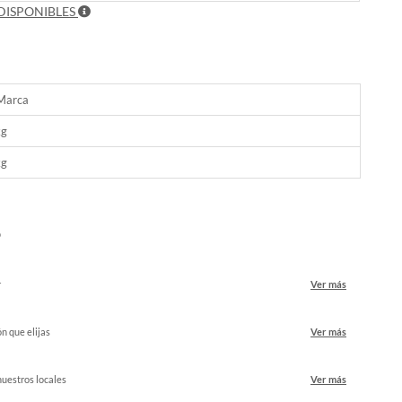
DISPONIBLES
 Marca
kg
kg
o
r
Ver más
ón que elijas
Ver más
nuestros locales
Ver más