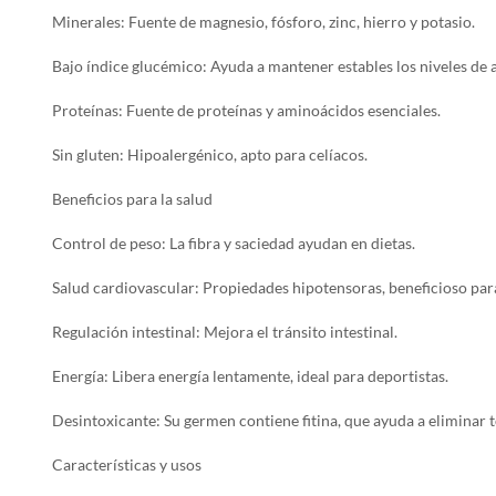
Minerales: Fuente de magnesio, fósforo, zinc, hierro y potasio.
Bajo índice glucémico: Ayuda a mantener estables los niveles de 
Proteínas: Fuente de proteínas y aminoácidos esenciales.
Sin gluten: Hipoalergénico, apto para celíacos.
Beneficios para la salud
Control de peso: La fibra y saciedad ayudan en dietas.
Salud cardiovascular: Propiedades hipotensoras, beneficioso par
Regulación intestinal: Mejora el tránsito intestinal.
Energía: Libera energía lentamente, ideal para deportistas.
Desintoxicante: Su germen contiene fitina, que ayuda a eliminar 
Características y usos