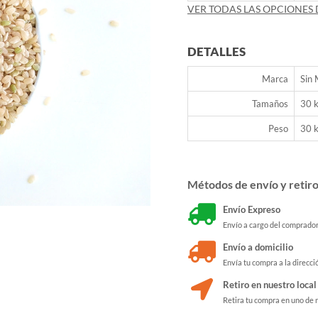
VER TODAS LAS OPCIONES 
DETALLES
Marca
Sin
Tamaños
30 
Peso
30 
Métodos de envío y retir
Envío Expreso
Envío a cargo del comprado
Envío a domicilio
Envía tu compra a la direcci
Retiro en nuestro local
Retira tu compra en uno de 