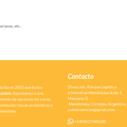
rianas, etc..
Contacto
Dirección: Parque Logístico
acida en 2015 que busca
e Industrial Mendiolaza (Lote 1,
ludable.
Apuntamos a una
Manzana 1)
omento de opciones sin carne,
Mendiolaza, Córdoba, Argentina
imentación rica en probióticos y
comersanocba@gmail.com
stenibles.
+5493517345320