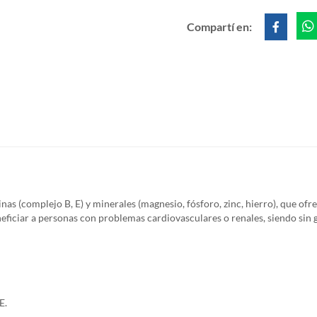
Compartí en:
minas (complejo B, E) y minerales (magnesio, fósforo, zinc, hierro), que ofr
eficiar a personas con problemas cardiovasculares o renales, siendo sin g
E.