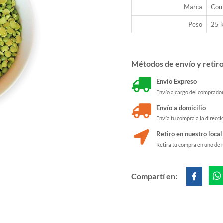
Marca
Com
Peso
25 
Métodos de envío y retir
Envío Expreso
Envío a cargo del comprado
Envío a domicilio
Envía tu compra a la direcci
Retiro en nuestro local
Retira tu compra en uno de 
Compartí en: