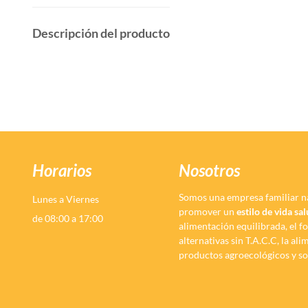
Descripción del producto
Horarios
Nosotros
Somos una empresa familiar n
Lunes a Viernes
promover un
estilo de vida sa
de 08:00 a 17:00
alimentación equilibrada, el f
alternativas sin T.A.C.C, la al
productos agroecológicos y so