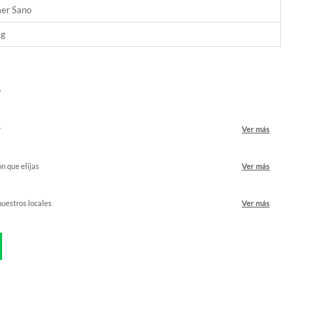
er Sano
kg
o
r
Ver más
ón que elijas
Ver más
nuestros locales
Ver más