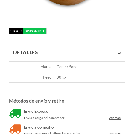
STOCK
DISPONIBLE
DETALLES
Marca
Comer Sano
Peso
30 kg
Métodos de envío y retiro
Envío Expreso
Envío a cargo del comprador
Ver más
Envío a domicilio
Envía tu compra a la dirección que elijas
Ver más