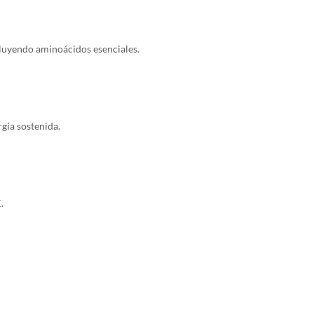
ncluyendo aminoácidos esenciales.
gía sostenida.
K.