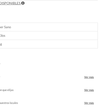
DISPONIBLES
er Sano
ilos
kg
o
r
Ver más
ón que elijas
Ver más
nuestros locales
Ver más