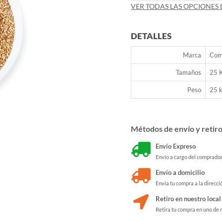
VER TODAS LAS OPCIONES 
DETALLES
Marca
Com
Tamaños
25 K
Peso
25 
Métodos de envío y retir
Envío Expreso
Envío a cargo del comprado
Envío a domicilio
Envía tu compra a la direcci
Retiro en nuestro local
Retira tu compra en uno de 