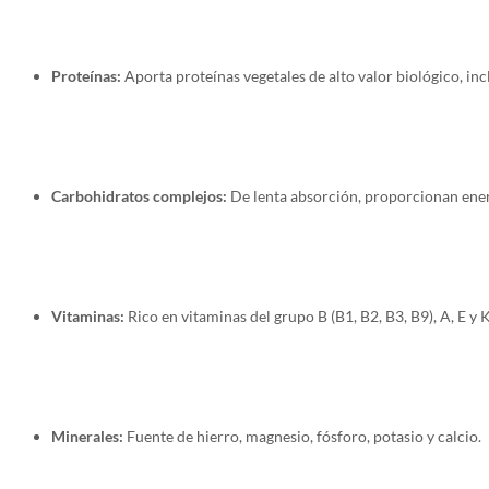
Proteínas:
Aporta proteínas vegetales de alto valor biológico, i
Carbohidratos complejos:
De lenta absorción, proporcionan ener
Vitaminas:
Rico en vitaminas del grupo B (B1, B2, B3, B9), A, E y 
Minerales:
Fuente de hierro, magnesio, fósforo, potasio y calcio.