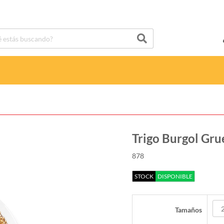
Trigo Burgol Gru
878
STOCK
DISPONIBLE
Tamaños