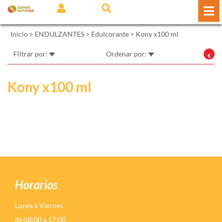
Inicio
>
ENDULZANTES
>
Edulcorante
>
Kony x100 ml
Filtrar por:
Ordenar por:
Kony x100 ml
Horarios
Lunes a Viernes
de 08:00 a 17:00