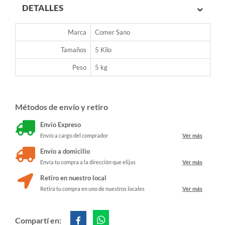
DETALLES
Marca
Comer Sano
Tamaños
5 Kilo
Peso
5 kg
Métodos de envío y retiro
Envío Expreso
Envío a cargo del comprador
Ver más
Envío a domicilio
Envía tu compra a la dirección que elijas
Ver más
Retiro en nuestro local
Retira tu compra en uno de nuestros locales
Ver más
Compartí en: