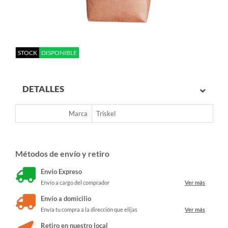
STOCK
DISPONIBLE
DETALLES
Marca
Triskel
Métodos de envío y retiro
Envío Expreso
Envío a cargo del comprador
Ver más
Envío a domicilio
Envía tu compra a la dirección que elijas
Ver más
Retiro en nuestro local