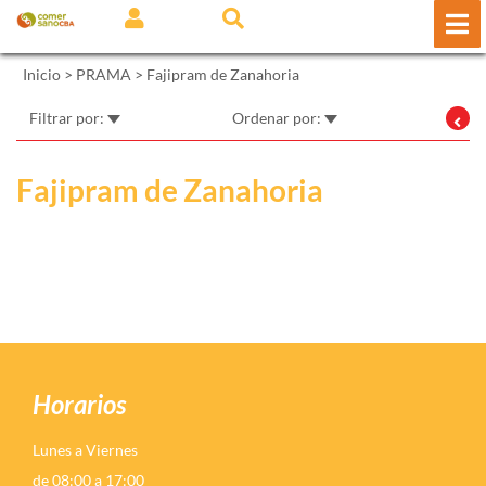
Inicio
>
PRAMA
>
Fajipram de Zanahoria
Filtrar por:
Ordenar por:
Fajipram de Zanahoria
Horarios
Lunes a Viernes
de 08:00 a 17:00