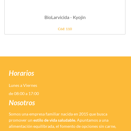
BioLarvicida - Kyojin
Cód: 110
Horarios
Lunes a Viernes
de 08:00 a 17:00
Nosotros
Somos una empresa familiar nacida en 2015 que busca
promover un
estilo de vida saludable.
Apuntamos a una
alimentación equilibrada, el fomento de opciones sin carne,