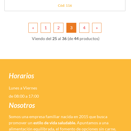
Cód: 116
«
1
2
3
4
»
Viendo del
25
al
36
(de
44
productos)
Horarios
Lunes a Viernes
de 08:00 a 17:00
Nosotros
Somos una empresa familiar nacida en 2015 que busca
promover un
estilo de vida saludable.
Apuntamos a una
alimentación equilibrada, el fomento de opciones sin carne,